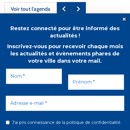
Voir tout l'agenda
Restez connecté pour être informé des
actualités !
Suivez-nous
Alerte
Newsletter
Inscrivez-vous pour recevoir chaque mois
SMS
les actualités et évènements phares de
votre ville dans votre mail.
Hôtel
de Ville
45 Av.
du
Général
de
Gaulle
77330
Espace citoyens
J'ai pris connaissance de la politique de confidentialité.
Ozoir-
la-