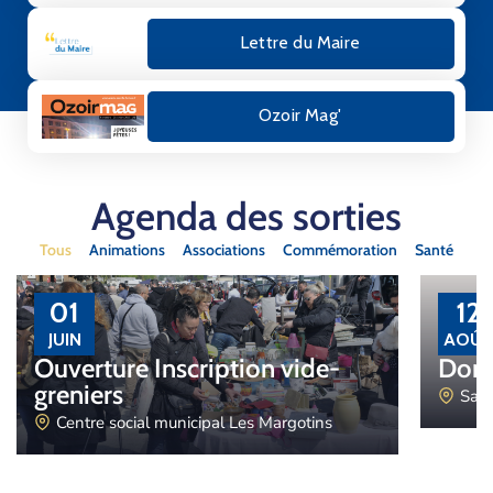
Lettre du Maire
Ozoir Mag'
Agenda des sorties
Tous
Animations
Associations
Commémoration
Santé
01
12
JUIN
AOÛT
Ouverture Inscription vide-
Don 
greniers
Sall
Centre social municipal Les Margotins