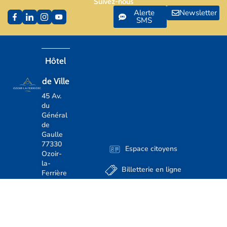
Suivez-nous
Alerte
Newsletter
SMS
Hôtel
de Ville
45 Av.
du
Général
de
Gaulle
77330
Espace citoyens
Ozoir-
la-
Billetterie en ligne
Ferrière
Accès et
Démarches en ligne
horaires
d'ouverture
Numéros d'urgence