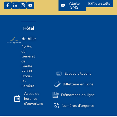
Alerte
Newsletter
SMS
Hôtel
de Ville
45 Av.
du
Général
de
Gaulle
77330
Espace citoyens
Ozoir-
la-
Billetterie en ligne
Ferrière
Accès et
Démarches en ligne
horaires
d'ouverture
Numéros d'urgence