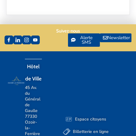
Suivez-nous
Alerte
Newsletter
SMS
Hôtel
de Ville
45 Av.
du
Général
de
Gaulle
77330
Espace citoyens
Ozoir-
la-
Billetterie en ligne
Ferrière