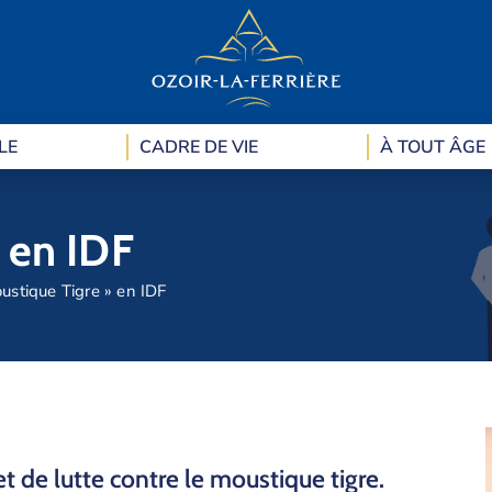
LE
CADRE DE VIE
À TOUT ÂGE
 en IDF
ustique Tigre » en IDF
t de lutte contre le moustique tigre.