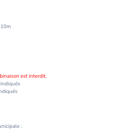
2,10m
inaison est interdit.
 indiqués
indiqués
unicipale :