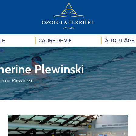
LE
CADRE DE VIE
À TOUT ÂGE
herine Plewinski
erine Plewinski