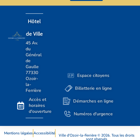
Hôtel
de Ville
45 Av.
du
Général
de
Gaulle
77330
Espace citoyens
Ozoir-
la-
Billetterie en ligne
Ferrière
Accès et
Démarches en ligne
horaires
d'ouverture
Numéros d'urgence
Mentions légales
Accessibilité
Ville d’Ozoir-la-Ferrière © 2026. Tous les droits
sont réservés