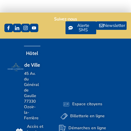
Suivez-nous
Alerte
Newsletter
SMS
Hôtel
de Ville
45 Av.
du
Général
de
Gaulle
77330
Espace citoyens
Ozoir-
la-
Billetterie en ligne
Ferrière
Accès et
Démarches en ligne