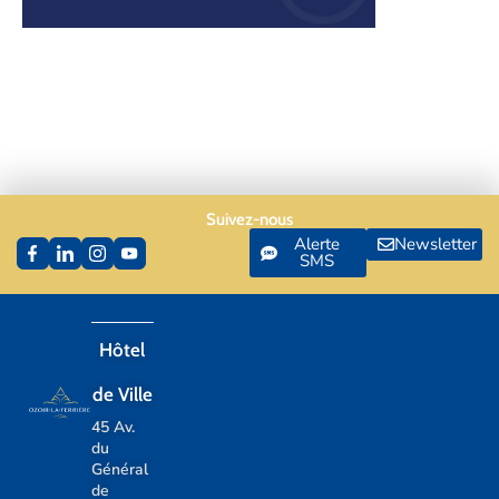
Suivez-nous
Alerte
Newsletter
SMS
Hôtel
de Ville
45 Av.
du
Général
de