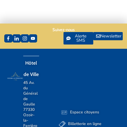
Suivez-nous
Alerte
Newsletter
SMS
Hôtel
de Ville
45 Av.
du
Général
de
Gaulle
77330
Espace citoyens
Ozoir-
la-
Billetterie en ligne
Ferrière