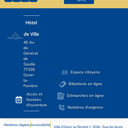
Hôtel
de Ville
45 Av.
du
Général
de
Gaulle
77330
Espace citoyens
Ozoir-
la-
Billetterie en ligne
Ferrière
Accès et
Démarches en ligne
horaires
d'ouverture
Numéros d'urgence
Mentions légales
Accessibilité
Ville d’Ozoir-la-Ferrière © 2026. Tous les droits