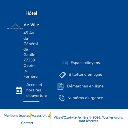
Hôtel
de Ville
45 Av.
du
Général
de
Gaulle
77330
Espace citoyens
Ozoir-
la-
Billetterie en ligne
Ferrière
Accès et
Démarches en ligne
horaires
d'ouverture
Numéros d'urgence
Mentions légales
Accessibilité
Ville d’Ozoir-la-Ferrière © 2026. Tous les droits
sont réservés
Contact