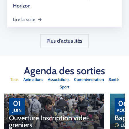
Horizon
Lire la suite
Plus d'actualités
Agenda des sorties
Tous
Animations
Associations
Commémoration
Santé
Sport
01
06
JUIN
AOÛT
Ouverture Inscription vide-
Bapt
greniers
18:0