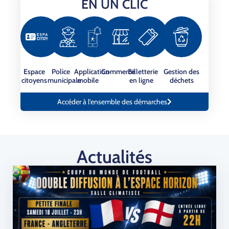
EN UN CLIC
Espace
Police
Application
Commerce
Billetterie
Gestion des
citoyens
municipale
mobile
en ligne
déchets
Accéder à l’ensemble des démarches
Actualités