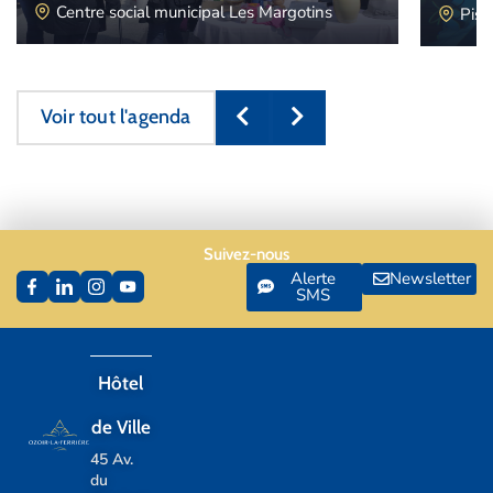
Centre social municipal Les Margotins
Pisc
Voir tout l'agenda
Suivez-nous
Alerte
Newsletter
SMS
Hôtel
de Ville
45 Av.
du