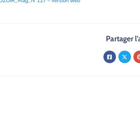
OZOIR_Mag_N°127 – version web
Partager l'