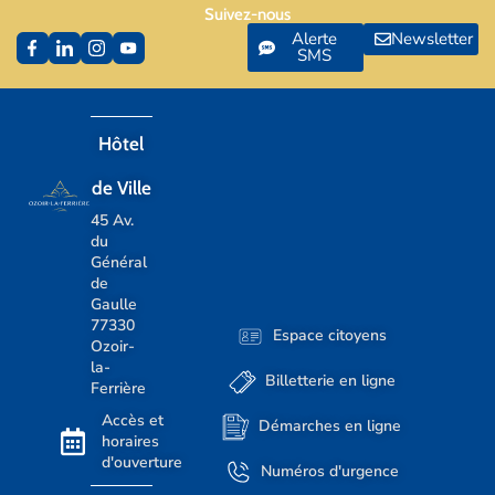
Suivez-nous
Alerte
Newsletter
SMS
Hôtel
de Ville
45 Av.
du
Général
de
Gaulle
77330
Espace citoyens
Ozoir-
la-
Billetterie en ligne
Ferrière
Accès et
Démarches en ligne
horaires
d'ouverture
Numéros d'urgence