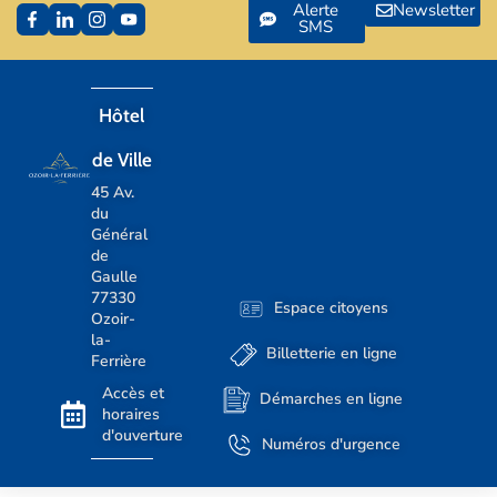
Alerte
Newsletter
SMS
Hôtel
de Ville
45 Av.
du
Général
de
Gaulle
77330
Espace citoyens
Ozoir-
la-
Billetterie en ligne
Ferrière
Accès et
Démarches en ligne
horaires
d'ouverture
Numéros d'urgence