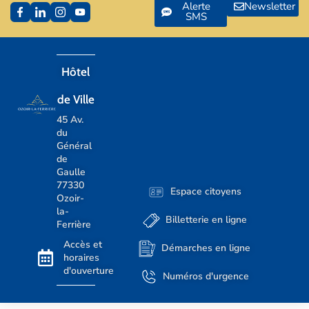
Alerte
Newsletter
SMS
Hôtel
de Ville
45 Av.
du
Général
de
Gaulle
77330
Espace citoyens
Ozoir-
la-
Billetterie en ligne
Ferrière
Accès et
Démarches en ligne
horaires
d'ouverture
Numéros d'urgence