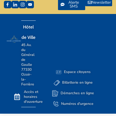
Alerte
Newsletter
SMS
Hôtel
de Ville
45 Av.
du
Général
de
Gaulle
77330
Espace citoyens
Ozoir-
la-
Billetterie en ligne
Ferrière
Accès et
Démarches en ligne
horaires
d'ouverture
Numéros d'urgence