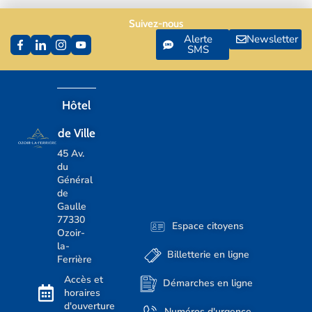
Suivez-nous
Alerte
Newsletter
SMS
Hôtel
de Ville
45 Av.
du
Général
de
Gaulle
77330
Espace citoyens
Ozoir-
la-
Billetterie en ligne
Ferrière
Accès et
Démarches en ligne
horaires
d'ouverture
Numéros d'urgence