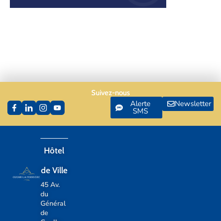
Suivez-nous
Alerte
Newsletter
SMS
Hôtel
de Ville
45 Av.
du
Général
de