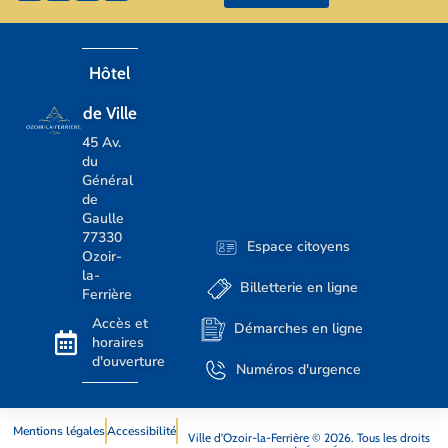
Hôtel
de Ville
45 Av.
du
Général
de
Gaulle
77330
Espace citoyens
Ozoir-
la-
Billetterie en ligne
Ferrière
Accès et
Démarches en ligne
horaires
d'ouverture
Numéros d'urgence
Mentions légales
Accessibilité
Ville d’Ozoir-la-Ferrière © 2026. Tous les droits