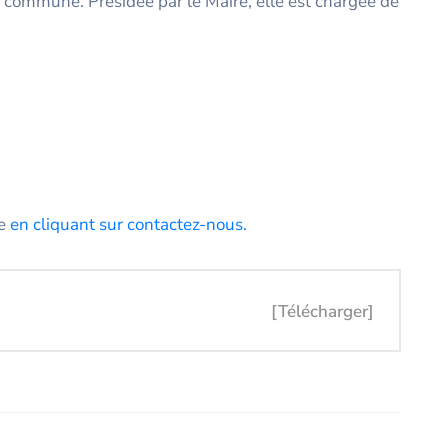
e commune. Présidée par le Maire, elle est chargée de
re
en cliquant sur contactez-nous.
[Télécharger]