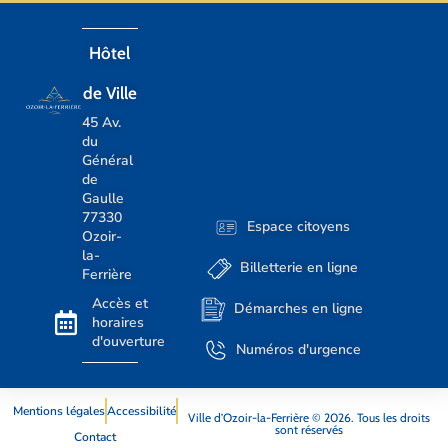
Hôtel
de Ville
45 Av.
du
Général
de
Gaulle
77330
Espace citoyens
Ozoir-
la-
Billetterie en ligne
Ferrière
Accès et
Démarches en ligne
horaires
d'ouverture
Numéros d'urgence
Mentions légales
Accessibilité
Ville d’Ozoir-la-Ferrière © 2026. Tous les droits
sont réservés
Contact