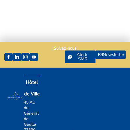
Suivez-nous
Alerte
Newsletter
SMS
Hôtel
de Ville
45 Av.
du
Général
de
Gaulle
77330