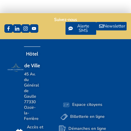
Suivez-nous
Alerte
Newsletter
SMS
Hôtel
de Ville
45 Av.
du
Général
de
Gaulle
77330
Espace citoyens
Ozoir-
la-
Billetterie en ligne
Ferrière
Accès et
Démarches en ligne