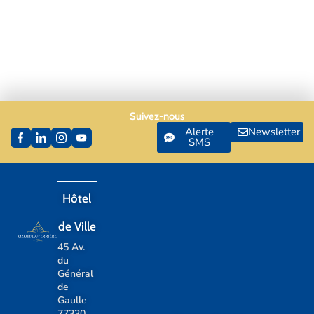
Suivez-nous
Alerte
Newsletter
SMS
Hôtel
de Ville
45 Av.
du
Général
de
Gaulle
77330