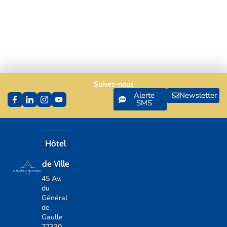
Suivez-nous
Alerte
Newsletter
SMS
Hôtel
de Ville
45 Av.
du
Général
de
Gaulle
77330