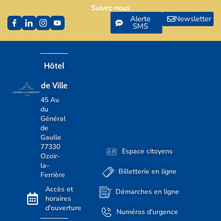
Suivez-nous
Alerte
Newsletter
SMS
Hôtel
de Ville
45 Av.
du
Général
de
Gaulle
77330
Espace citoyens
Ozoir-
la-
Billetterie en ligne
Ferrière
Accès et
Démarches en ligne
horaires
d'ouverture
Numéros d'urgence