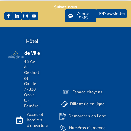
Suivez-nous
Alerte
Newsletter
SMS
Hôtel
de Ville
45 Av.
du
Général
de
Gaulle
77330
Espace citoyens
Ozoir-
la-
Billetterie en ligne
Ferrière
Accès et
Démarches en ligne
horaires
d'ouverture
Numéros d'urgence